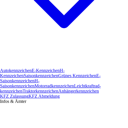
Autokennzeichen
E-Kennzeichen
H-
Kennzeichen
Saisonkennzeichen
Grünes Kennzeichen
E-
Saisonkennzeichen
H-
Saisonkennzeichen
Motorradkennzeichen
Leichtkraftrad­
kennzeichen
Traktorkennzeichen
Anhängerkennzeichen
KFZ Zulassung
KFZ Abmeldung
Infos & Ämter