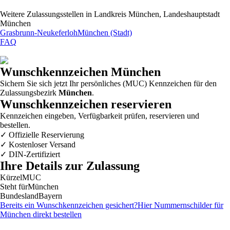
Weitere Zulassungsstellen in
Landkreis München, Landeshauptstadt
München
Grasbrunn-Neukeferloh
München (Stadt)
FAQ
Wunschkennzeichen
München
Sichern Sie sich jetzt Ihr persönliches (MUC) Kennzeichen für den
Zulassungsbezirk
München
.
Wunschkennzeichen reservieren
Kennzeichen eingeben, Verfügbarkeit prüfen, reservieren und
bestellen.
✓
Offizielle Reservierung
✓
Kostenloser Versand
✓
DIN-Zertifiziert
Ihre Details zur Zulassung
Kürzel
MUC
Steht für
München
Bundesland
Bayern
Bereits ein Wunschkennzeichen gesichert?
Hier Nummernschilder für
München
direkt bestellen