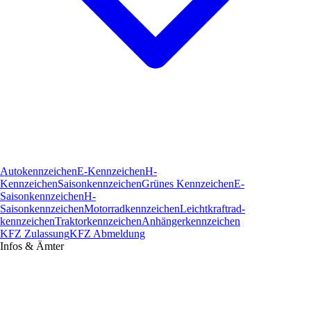
Autokennzeichen
E-Kennzeichen
H-
Kennzeichen
Saisonkennzeichen
Grünes Kennzeichen
E-
Saisonkennzeichen
H-
Saisonkennzeichen
Motorradkennzeichen
Leichtkraftrad­
kennzeichen
Traktorkennzeichen
Anhängerkennzeichen
KFZ Zulassung
KFZ Abmeldung
Infos & Ämter