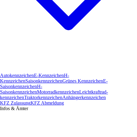
Autokennzeichen
E-Kennzeichen
H-
Kennzeichen
Saisonkennzeichen
Grünes Kennzeichen
E-
Saisonkennzeichen
H-
Saisonkennzeichen
Motorradkennzeichen
Leichtkraftrad­
kennzeichen
Traktorkennzeichen
Anhängerkennzeichen
KFZ Zulassung
KFZ Abmeldung
Infos & Ämter