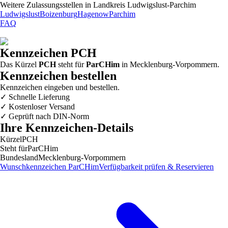
Weitere Zulassungsstellen in
Landkreis Ludwigslust-Parchim
Ludwigslust
Boizenburg
Hagenow
Parchim
FAQ
Kennzeichen
PCH
Das Kürzel
PCH
steht für
ParCHim
in
Mecklenburg-Vorpommern
.
Kennzeichen bestellen
Kennzeichen eingeben und bestellen.
✓
Schnelle Lieferung
✓
Kostenloser Versand
✓
Geprüft nach DIN-Norm
Ihre Kennzeichen-Details
Kürzel
PCH
Steht für
ParCHim
Bundesland
Mecklenburg-Vorpommern
Wunschkennzeichen
ParCHim
Verfügbarkeit prüfen & Reservieren