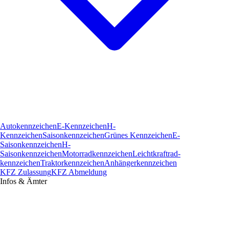
Autokennzeichen
E-Kennzeichen
H-
Kennzeichen
Saisonkennzeichen
Grünes Kennzeichen
E-
Saisonkennzeichen
H-
Saisonkennzeichen
Motorradkennzeichen
Leichtkraftrad­
kennzeichen
Traktorkennzeichen
Anhängerkennzeichen
KFZ Zulassung
KFZ Abmeldung
Infos & Ämter