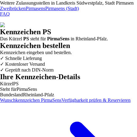
Weitere Zulassungsstellen in
Landkreis Südwestpfalz, Stadt Pirmasen
Zweibrücken
Pirmasens
Pirmasens (Stadt)
FAQ
Kennzeichen
PS
Das Kürzel
PS
steht für
PirmaSens
in
Rheinland-Pfalz
.
Kennzeichen bestellen
Kennzeichen eingeben und bestellen.
✓
Schnelle Lieferung
✓
Kostenloser Versand
✓
Geprüft nach DIN-Norm
Ihre Kennzeichen-Details
Kürzel
PS
Steht für
PirmaSens
Bundesland
Rheinland-Pfalz
Wunschkennzeichen
PirmaSens
Verfügbarkeit prüfen & Reservieren