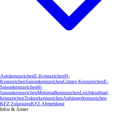
Autokennzeichen
E-Kennzeichen
H-
Kennzeichen
Saisonkennzeichen
Grünes Kennzeichen
E-
Saisonkennzeichen
H-
Saisonkennzeichen
Motorradkennzeichen
Leichtkraftrad­
kennzeichen
Traktorkennzeichen
Anhängerkennzeichen
KFZ Zulassung
KFZ Abmeldung
Infos & Ämter