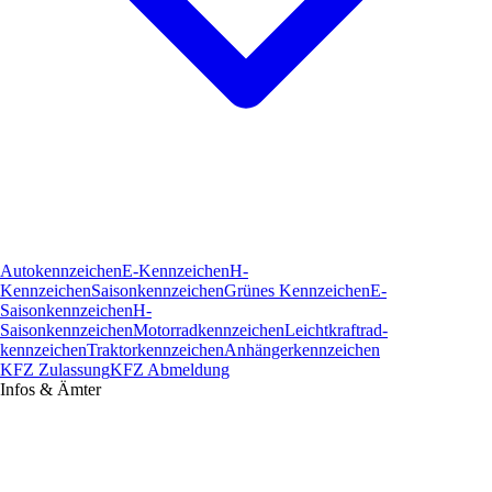
Autokennzeichen
E-Kennzeichen
H-
Kennzeichen
Saisonkennzeichen
Grünes Kennzeichen
E-
Saisonkennzeichen
H-
Saisonkennzeichen
Motorradkennzeichen
Leichtkraftrad­
kennzeichen
Traktorkennzeichen
Anhängerkennzeichen
KFZ Zulassung
KFZ Abmeldung
Infos & Ämter