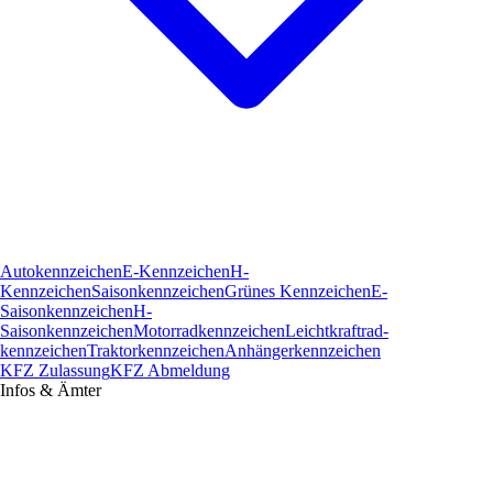
Autokennzeichen
E-Kennzeichen
H-
Kennzeichen
Saisonkennzeichen
Grünes Kennzeichen
E-
Saisonkennzeichen
H-
Saisonkennzeichen
Motorradkennzeichen
Leichtkraftrad­
kennzeichen
Traktorkennzeichen
Anhängerkennzeichen
KFZ Zulassung
KFZ Abmeldung
Infos & Ämter