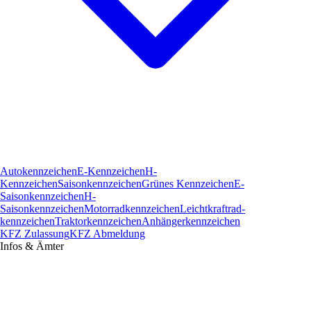
Autokennzeichen
E-Kennzeichen
H-
Kennzeichen
Saisonkennzeichen
Grünes Kennzeichen
E-
Saisonkennzeichen
H-
Saisonkennzeichen
Motorradkennzeichen
Leichtkraftrad­
kennzeichen
Traktorkennzeichen
Anhängerkennzeichen
KFZ Zulassung
KFZ Abmeldung
Infos & Ämter