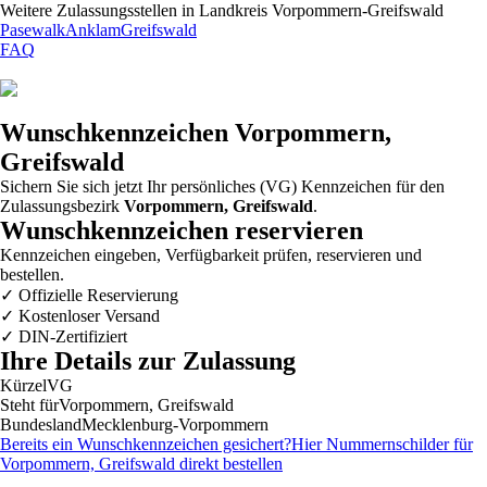
Weitere Zulassungsstellen in
Landkreis Vorpommern-Greifswald
Pasewalk
Anklam
Greifswald
FAQ
Wunschkennzeichen
Vorpommern,
Greifswald
Sichern Sie sich jetzt Ihr persönliches (VG) Kennzeichen für den
Zulassungsbezirk
Vorpommern, Greifswald
.
Wunschkennzeichen reservieren
Kennzeichen eingeben, Verfügbarkeit prüfen, reservieren und
bestellen.
✓
Offizielle Reservierung
✓
Kostenloser Versand
✓
DIN-Zertifiziert
Ihre Details zur Zulassung
Kürzel
VG
Steht für
Vorpommern, Greifswald
Bundesland
Mecklenburg-Vorpommern
Bereits ein Wunschkennzeichen gesichert?
Hier Nummernschilder für
Vorpommern, Greifswald
direkt bestellen