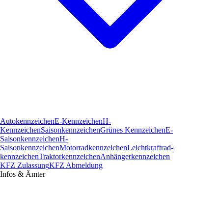
Autokennzeichen
E-Kennzeichen
H-
Kennzeichen
Saisonkennzeichen
Grünes Kennzeichen
E-
Saisonkennzeichen
H-
Saisonkennzeichen
Motorradkennzeichen
Leichtkraftrad­
kennzeichen
Traktorkennzeichen
Anhängerkennzeichen
KFZ Zulassung
KFZ Abmeldung
Infos & Ämter