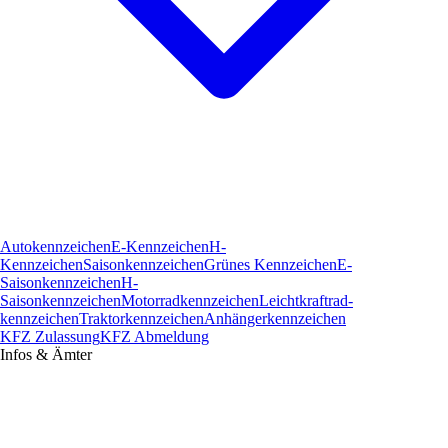
Autokennzeichen
E-Kennzeichen
H-
Kennzeichen
Saisonkennzeichen
Grünes Kennzeichen
E-
Saisonkennzeichen
H-
Saisonkennzeichen
Motorradkennzeichen
Leichtkraftrad­
kennzeichen
Traktorkennzeichen
Anhängerkennzeichen
KFZ Zulassung
KFZ Abmeldung
Infos & Ämter