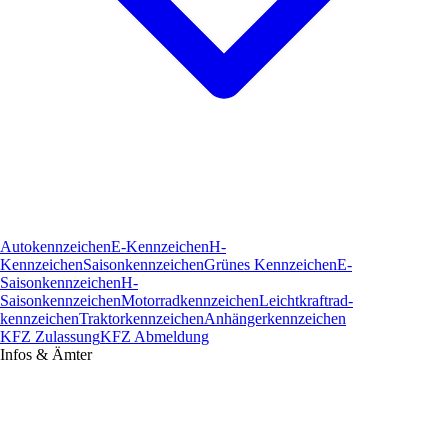
Autokennzeichen
E-Kennzeichen
H-
Kennzeichen
Saisonkennzeichen
Grünes Kennzeichen
E-
Saisonkennzeichen
H-
Saisonkennzeichen
Motorradkennzeichen
Leichtkraftrad­
kennzeichen
Traktorkennzeichen
Anhängerkennzeichen
KFZ Zulassung
KFZ Abmeldung
Infos & Ämter