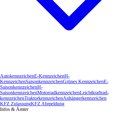
Autokennzeichen
E-Kennzeichen
H-
Kennzeichen
Saisonkennzeichen
Grünes Kennzeichen
E-
Saisonkennzeichen
H-
Saisonkennzeichen
Motorradkennzeichen
Leichtkraftrad­
kennzeichen
Traktorkennzeichen
Anhängerkennzeichen
KFZ Zulassung
KFZ Abmeldung
Infos & Ämter