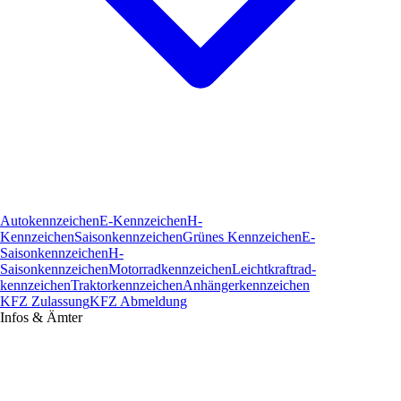
Autokennzeichen
E-Kennzeichen
H-
Kennzeichen
Saisonkennzeichen
Grünes Kennzeichen
E-
Saisonkennzeichen
H-
Saisonkennzeichen
Motorradkennzeichen
Leichtkraftrad­
kennzeichen
Traktorkennzeichen
Anhängerkennzeichen
KFZ Zulassung
KFZ Abmeldung
Infos & Ämter