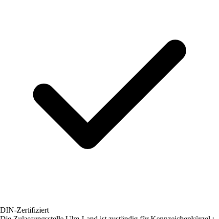
DIN-Zertifiziert
Die Zulassungsstelle
Ulm-Land
ist zuständig für Kennzeichenkürzel :