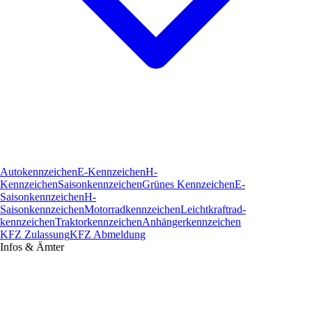
Autokennzeichen
E-Kennzeichen
H-
Kennzeichen
Saisonkennzeichen
Grünes Kennzeichen
E-
Saisonkennzeichen
H-
Saisonkennzeichen
Motorradkennzeichen
Leichtkraftrad­
kennzeichen
Traktorkennzeichen
Anhängerkennzeichen
KFZ Zulassung
KFZ Abmeldung
Infos & Ämter