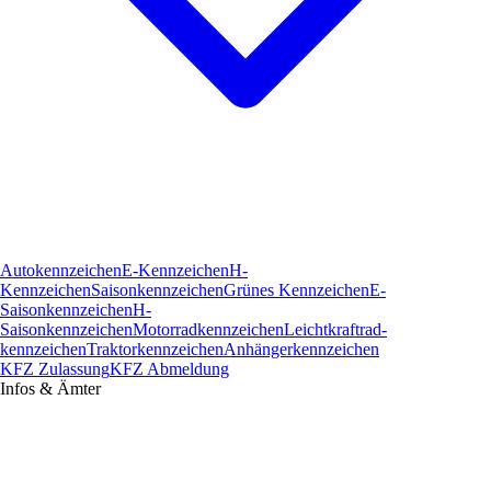
Autokennzeichen
E-Kennzeichen
H-
Kennzeichen
Saisonkennzeichen
Grünes Kennzeichen
E-
Saisonkennzeichen
H-
Saisonkennzeichen
Motorradkennzeichen
Leichtkraftrad­
kennzeichen
Traktorkennzeichen
Anhängerkennzeichen
KFZ Zulassung
KFZ Abmeldung
Infos & Ämter