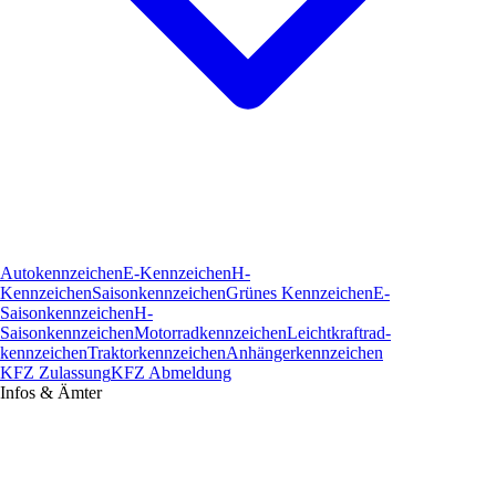
Autokennzeichen
E-Kennzeichen
H-
Kennzeichen
Saisonkennzeichen
Grünes Kennzeichen
E-
Saisonkennzeichen
H-
Saisonkennzeichen
Motorradkennzeichen
Leichtkraftrad­
kennzeichen
Traktorkennzeichen
Anhängerkennzeichen
KFZ Zulassung
KFZ Abmeldung
Infos & Ämter