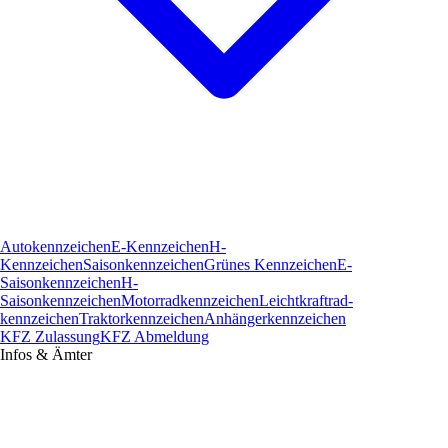
Autokennzeichen
E-Kennzeichen
H-
Kennzeichen
Saisonkennzeichen
Grünes Kennzeichen
E-
Saisonkennzeichen
H-
Saisonkennzeichen
Motorradkennzeichen
Leichtkraftrad­
kennzeichen
Traktorkennzeichen
Anhängerkennzeichen
KFZ Zulassung
KFZ Abmeldung
Infos & Ämter