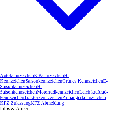
Autokennzeichen
E-Kennzeichen
H-
Kennzeichen
Saisonkennzeichen
Grünes Kennzeichen
E-
Saisonkennzeichen
H-
Saisonkennzeichen
Motorradkennzeichen
Leichtkraftrad­
kennzeichen
Traktorkennzeichen
Anhängerkennzeichen
KFZ Zulassung
KFZ Abmeldung
Infos & Ämter