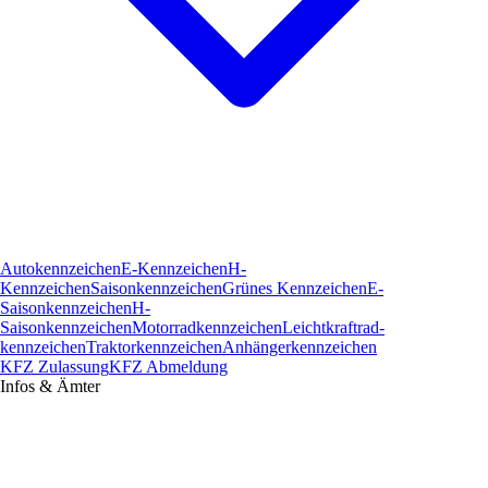
Autokennzeichen
E-Kennzeichen
H-
Kennzeichen
Saisonkennzeichen
Grünes Kennzeichen
E-
Saisonkennzeichen
H-
Saisonkennzeichen
Motorradkennzeichen
Leichtkraftrad­
kennzeichen
Traktorkennzeichen
Anhängerkennzeichen
KFZ Zulassung
KFZ Abmeldung
Infos & Ämter