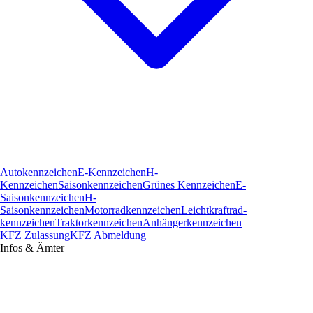
Autokennzeichen
E-Kennzeichen
H-
Kennzeichen
Saisonkennzeichen
Grünes Kennzeichen
E-
Saisonkennzeichen
H-
Saisonkennzeichen
Motorradkennzeichen
Leichtkraftrad­
kennzeichen
Traktorkennzeichen
Anhängerkennzeichen
KFZ Zulassung
KFZ Abmeldung
Infos & Ämter