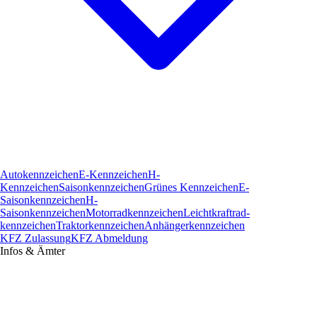
Autokennzeichen
E-Kennzeichen
H-
Kennzeichen
Saisonkennzeichen
Grünes Kennzeichen
E-
Saisonkennzeichen
H-
Saisonkennzeichen
Motorradkennzeichen
Leichtkraftrad­
kennzeichen
Traktorkennzeichen
Anhängerkennzeichen
KFZ Zulassung
KFZ Abmeldung
Infos & Ämter