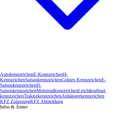
Autokennzeichen
E-Kennzeichen
H-
Kennzeichen
Saisonkennzeichen
Grünes Kennzeichen
E-
Saisonkennzeichen
H-
Saisonkennzeichen
Motorradkennzeichen
Leichtkraftrad­
kennzeichen
Traktorkennzeichen
Anhängerkennzeichen
KFZ Zulassung
KFZ Abmeldung
Infos & Ämter