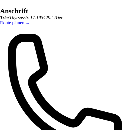
Anschrift
Trier
Thyrsusstr. 17-19
54292
Trier
Route planen
→