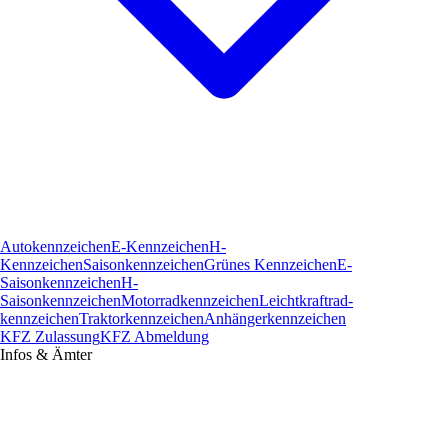
Autokennzeichen
E-Kennzeichen
H-
Kennzeichen
Saisonkennzeichen
Grünes Kennzeichen
E-
Saisonkennzeichen
H-
Saisonkennzeichen
Motorradkennzeichen
Leichtkraftrad­
kennzeichen
Traktorkennzeichen
Anhängerkennzeichen
KFZ Zulassung
KFZ Abmeldung
Infos & Ämter