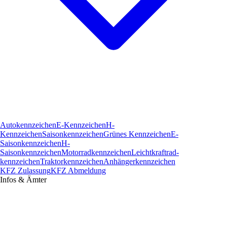
Autokennzeichen
E-Kennzeichen
H-
Kennzeichen
Saisonkennzeichen
Grünes Kennzeichen
E-
Saisonkennzeichen
H-
Saisonkennzeichen
Motorradkennzeichen
Leichtkraftrad­
kennzeichen
Traktorkennzeichen
Anhängerkennzeichen
KFZ Zulassung
KFZ Abmeldung
Infos & Ämter