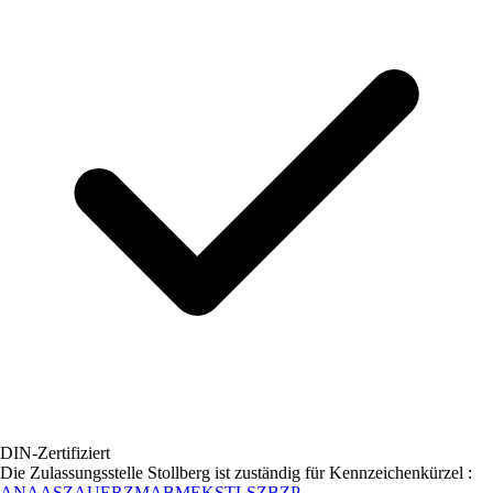
DIN-Zertifiziert
Die Zulassungsstelle
Stollberg
ist zuständig für Kennzeichenkürzel :
ANA
ASZ
AU
ERZ
MAB
MEK
STL
SZB
ZP