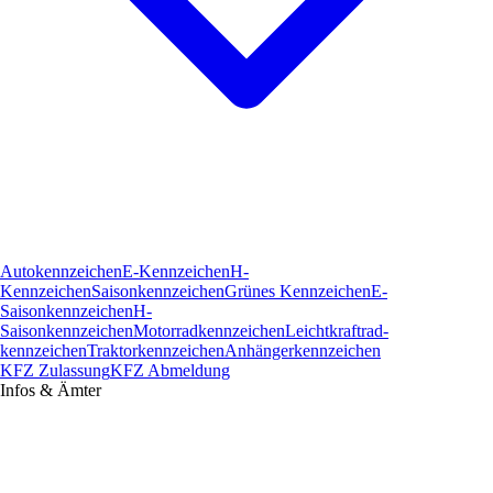
Autokennzeichen
E-Kennzeichen
H-
Kennzeichen
Saisonkennzeichen
Grünes Kennzeichen
E-
Saisonkennzeichen
H-
Saisonkennzeichen
Motorradkennzeichen
Leichtkraftrad­
kennzeichen
Traktorkennzeichen
Anhängerkennzeichen
KFZ Zulassung
KFZ Abmeldung
Infos & Ämter