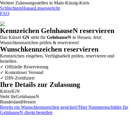
Weitere Zulassungsstellen in
Main-Kinzig-Kreis
Schlüchtern
Hanau
Linsengericht
FAQ
Kennzeichen
GelnhauseN
reservieren
Das Kürzel
GN
steht für
GelnhauseN
in Hessen. Jetzt
Wunschkennzeichen prüfen & reservieren!
Wunschkennzeichen reservieren
Kennzeichen eingeben, Verfügbarkeit prüfen, reservieren und
bestellen.
✓
Offizielle Reservierung
✓
Kostenloser Versand
✓
DIN-Zertifiziert
Ihre Details zur Zulassung
Kürzel
GN
Steht für
GelnhauseN
Bundesland
Hessen
Bereits ein Wunschkennzeichen gesichert?
Hier Nummernschilder für
GelnhauseN
direkt bestellen