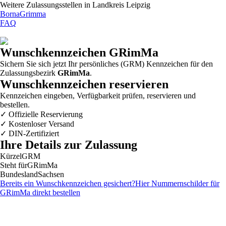
Weitere Zulassungsstellen in
Landkreis Leipzig
Borna
Grimma
FAQ
Wunschkennzeichen
GRimMa
Sichern Sie sich jetzt Ihr persönliches (GRM) Kennzeichen für den
Zulassungsbezirk
GRimMa
.
Wunschkennzeichen reservieren
Kennzeichen eingeben, Verfügbarkeit prüfen, reservieren und
bestellen.
✓
Offizielle Reservierung
✓
Kostenloser Versand
✓
DIN-Zertifiziert
Ihre Details zur Zulassung
Kürzel
GRM
Steht für
GRimMa
Bundesland
Sachsen
Bereits ein Wunschkennzeichen gesichert?
Hier Nummernschilder für
GRimMa
direkt bestellen