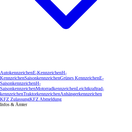
Autokennzeichen
E-Kennzeichen
H-
Kennzeichen
Saisonkennzeichen
Grünes Kennzeichen
E-
Saisonkennzeichen
H-
Saisonkennzeichen
Motorradkennzeichen
Leichtkraftrad­
kennzeichen
Traktorkennzeichen
Anhängerkennzeichen
KFZ Zulassung
KFZ Abmeldung
Infos & Ämter