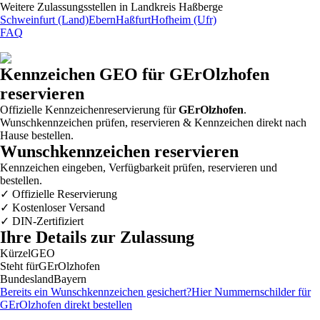
Weitere Zulassungsstellen in
Landkreis Haßberge
Schweinfurt (Land)
Ebern
Haßfurt
Hofheim (Ufr)
FAQ
Kennzeichen
GEO
für GErOlzhofen
reservieren
Offizielle Kennzeichenreservierung für
GErOlzhofen
.
Wunschkennzeichen prüfen, reservieren & Kennzeichen direkt nach
Hause bestellen.
Wunschkennzeichen reservieren
Kennzeichen eingeben, Verfügbarkeit prüfen, reservieren und
bestellen.
✓
Offizielle Reservierung
✓
Kostenloser Versand
✓
DIN-Zertifiziert
Ihre Details zur Zulassung
Kürzel
GEO
Steht für
GErOlzhofen
Bundesland
Bayern
Bereits ein Wunschkennzeichen gesichert?
Hier Nummernschilder für
GErOlzhofen
direkt bestellen