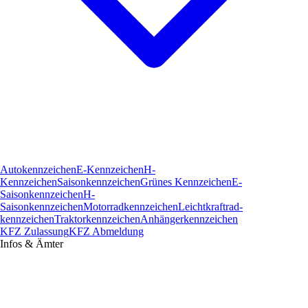
Autokennzeichen
E-Kennzeichen
H-
Kennzeichen
Saisonkennzeichen
Grünes Kennzeichen
E-
Saisonkennzeichen
H-
Saisonkennzeichen
Motorradkennzeichen
Leichtkraftrad­
kennzeichen
Traktorkennzeichen
Anhängerkennzeichen
KFZ Zulassung
KFZ Abmeldung
Infos & Ämter