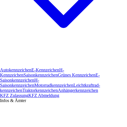
Autokennzeichen
E-Kennzeichen
H-
Kennzeichen
Saisonkennzeichen
Grünes Kennzeichen
E-
Saisonkennzeichen
H-
Saisonkennzeichen
Motorradkennzeichen
Leichtkraftrad­
kennzeichen
Traktorkennzeichen
Anhängerkennzeichen
KFZ Zulassung
KFZ Abmeldung
Infos & Ämter