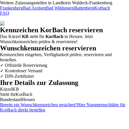
Weitere Zulassungsstellen in
Landkreis Waldeck-Frankenberg
Frankenberg
Bad Arolsen
Bad Wildungen
Battenberg
Korbach
FAQ
Kennzeichen
KorBach
reservieren
Das Kürzel
KB
steht für
KorBach
in Hessen. Jetzt
Wunschkennzeichen prüfen & reservieren!
Wunschkennzeichen reservieren
Kennzeichen eingeben, Verfügbarkeit prüfen, reservieren und
bestellen.
✓
Offizielle Reservierung
✓
Kostenloser Versand
✓
DIN-Zertifiziert
Ihre Details zur Zulassung
Kürzel
KB
Steht für
KorBach
Bundesland
Hessen
Bereits ein Wunschkennzeichen gesichert?
Hier Nummernschilder für
KorBach
direkt bestellen