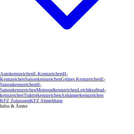
Autokennzeichen
E-Kennzeichen
H-
Kennzeichen
Saisonkennzeichen
Grünes Kennzeichen
E-
Saisonkennzeichen
H-
Saisonkennzeichen
Motorradkennzeichen
Leichtkraftrad­
kennzeichen
Traktorkennzeichen
Anhängerkennzeichen
KFZ Zulassung
KFZ Abmeldung
Infos & Ämter