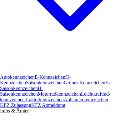
Autokennzeichen
E-Kennzeichen
H-
Kennzeichen
Saisonkennzeichen
Grünes Kennzeichen
E-
Saisonkennzeichen
H-
Saisonkennzeichen
Motorradkennzeichen
Leichtkraftrad­
kennzeichen
Traktorkennzeichen
Anhängerkennzeichen
KFZ Zulassung
KFZ Abmeldung
Infos & Ämter