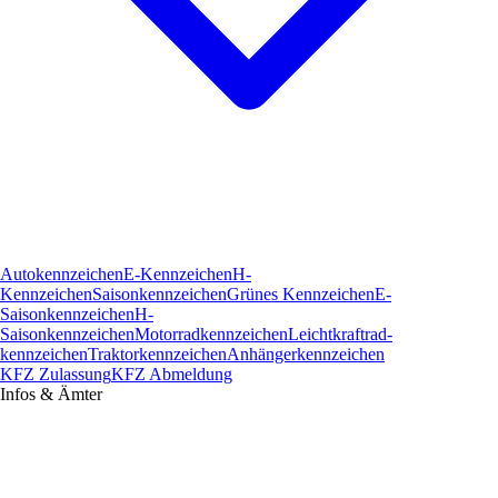
Autokennzeichen
E-Kennzeichen
H-
Kennzeichen
Saisonkennzeichen
Grünes Kennzeichen
E-
Saisonkennzeichen
H-
Saisonkennzeichen
Motorradkennzeichen
Leichtkraftrad­
kennzeichen
Traktorkennzeichen
Anhängerkennzeichen
KFZ Zulassung
KFZ Abmeldung
Infos & Ämter