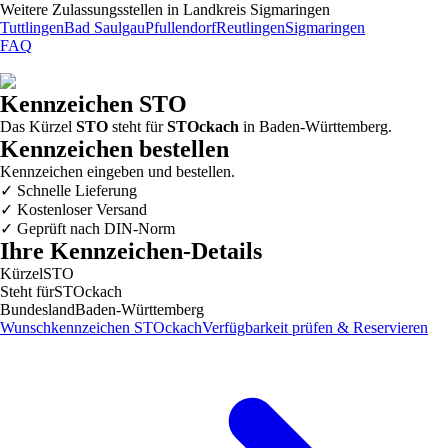
Weitere Zulassungsstellen in
Landkreis Sigmaringen
Tuttlingen
Bad Saulgau
Pfullendorf
Reutlingen
Sigmaringen
FAQ
Kennzeichen
STO
Das Kürzel
STO
steht für
STOckach
in
Baden-Württemberg
.
Kennzeichen bestellen
Kennzeichen eingeben und bestellen.
✓
Schnelle Lieferung
✓
Kostenloser Versand
✓
Geprüft nach DIN-Norm
Ihre Kennzeichen-Details
Kürzel
STO
Steht für
STOckach
Bundesland
Baden-Württemberg
Wunschkennzeichen
STOckach
Verfügbarkeit prüfen & Reservieren