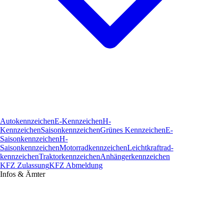
Autokennzeichen
E-Kennzeichen
H-
Kennzeichen
Saisonkennzeichen
Grünes Kennzeichen
E-
Saisonkennzeichen
H-
Saisonkennzeichen
Motorradkennzeichen
Leichtkraftrad­
kennzeichen
Traktorkennzeichen
Anhängerkennzeichen
KFZ Zulassung
KFZ Abmeldung
Infos & Ämter