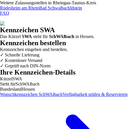
Weitere Zulassungsstellen in
Rheingau-Taunus-Kreis
Rüdesheim am Rhein
Bad Schwalbach
Idstein
FAQ
Kennzeichen
SWA
Das Kürzel
SWA
steht für
SchWAlbach
in
Hessen
.
Kennzeichen bestellen
Kennzeichen eingeben und bestellen.
✓
Schnelle Lieferung
✓
Kostenloser Versand
✓
Geprüft nach DIN-Norm
Ihre Kennzeichen-Details
Kürzel
SWA
Steht für
SchWAlbach
Bundesland
Hessen
Wunschkennzeichen
SchWAlbach
Verfügbarkeit prüfen & Reservieren