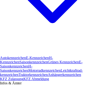
Autokennzeichen
E-Kennzeichen
H-
Kennzeichen
Saisonkennzeichen
Grünes Kennzeichen
E-
Saisonkennzeichen
H-
Saisonkennzeichen
Motorradkennzeichen
Leichtkraftrad­
kennzeichen
Traktorkennzeichen
Anhängerkennzeichen
KFZ Zulassung
KFZ Abmeldung
Infos & Ämter