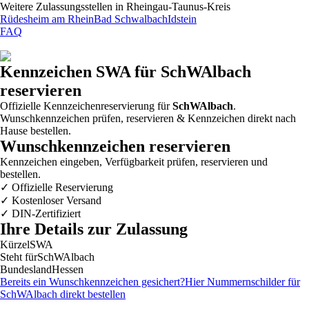
Weitere Zulassungsstellen in
Rheingau-Taunus-Kreis
Rüdesheim am Rhein
Bad Schwalbach
Idstein
FAQ
Kennzeichen
SWA
für SchWAlbach
reservieren
Offizielle Kennzeichenreservierung für
SchWAlbach
.
Wunschkennzeichen prüfen, reservieren & Kennzeichen direkt nach
Hause bestellen.
Wunschkennzeichen reservieren
Kennzeichen eingeben, Verfügbarkeit prüfen, reservieren und
bestellen.
✓
Offizielle Reservierung
✓
Kostenloser Versand
✓
DIN-Zertifiziert
Ihre Details zur Zulassung
Kürzel
SWA
Steht für
SchWAlbach
Bundesland
Hessen
Bereits ein Wunschkennzeichen gesichert?
Hier Nummernschilder für
SchWAlbach
direkt bestellen