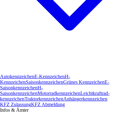
Autokennzeichen
E-Kennzeichen
H-
Kennzeichen
Saisonkennzeichen
Grünes Kennzeichen
E-
Saisonkennzeichen
H-
Saisonkennzeichen
Motorradkennzeichen
Leichtkraftrad­
kennzeichen
Traktorkennzeichen
Anhängerkennzeichen
KFZ Zulassung
KFZ Abmeldung
Infos & Ämter