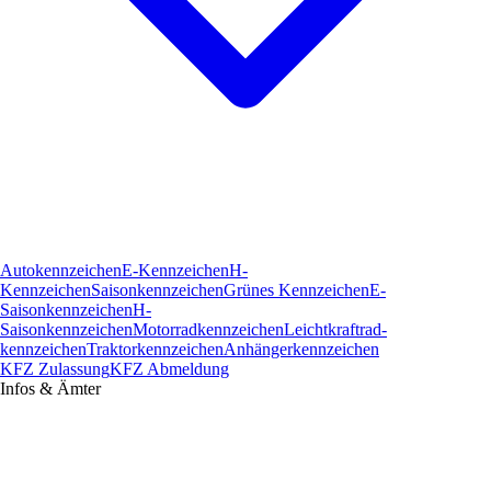
Autokennzeichen
E-Kennzeichen
H-
Kennzeichen
Saisonkennzeichen
Grünes Kennzeichen
E-
Saisonkennzeichen
H-
Saisonkennzeichen
Motorradkennzeichen
Leichtkraftrad­
kennzeichen
Traktorkennzeichen
Anhängerkennzeichen
KFZ Zulassung
KFZ Abmeldung
Infos & Ämter