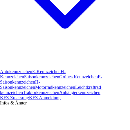
Autokennzeichen
E-Kennzeichen
H-
Kennzeichen
Saisonkennzeichen
Grünes Kennzeichen
E-
Saisonkennzeichen
H-
Saisonkennzeichen
Motorradkennzeichen
Leichtkraftrad­
kennzeichen
Traktorkennzeichen
Anhängerkennzeichen
KFZ Zulassung
KFZ Abmeldung
Infos & Ämter