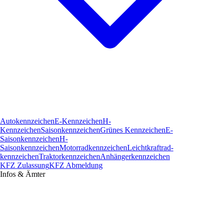
Autokennzeichen
E-Kennzeichen
H-
Kennzeichen
Saisonkennzeichen
Grünes Kennzeichen
E-
Saisonkennzeichen
H-
Saisonkennzeichen
Motorradkennzeichen
Leichtkraftrad­
kennzeichen
Traktorkennzeichen
Anhängerkennzeichen
KFZ Zulassung
KFZ Abmeldung
Infos & Ämter