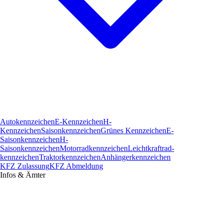
Autokennzeichen
E-Kennzeichen
H-
Kennzeichen
Saisonkennzeichen
Grünes Kennzeichen
E-
Saisonkennzeichen
H-
Saisonkennzeichen
Motorradkennzeichen
Leichtkraftrad­
kennzeichen
Traktorkennzeichen
Anhängerkennzeichen
KFZ Zulassung
KFZ Abmeldung
Infos & Ämter