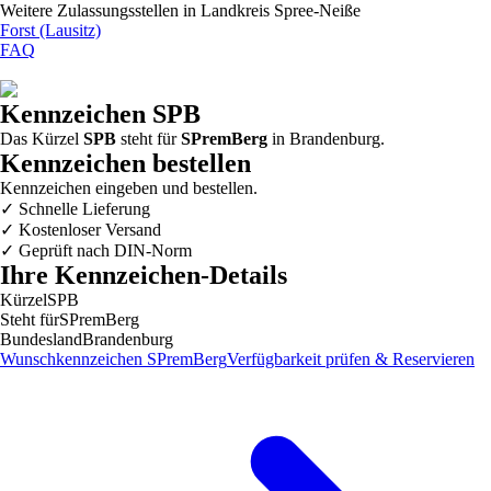
Weitere Zulassungsstellen in
Landkreis Spree-Neiße
Forst (Lausitz)
FAQ
Kennzeichen
SPB
Das Kürzel
SPB
steht für
SPremBerg
in
Brandenburg
.
Kennzeichen bestellen
Kennzeichen eingeben und bestellen.
✓
Schnelle Lieferung
✓
Kostenloser Versand
✓
Geprüft nach DIN-Norm
Ihre Kennzeichen-Details
Kürzel
SPB
Steht für
SPremBerg
Bundesland
Brandenburg
Wunschkennzeichen
SPremBerg
Verfügbarkeit prüfen & Reservieren