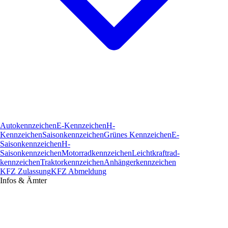
Autokennzeichen
E-Kennzeichen
H-
Kennzeichen
Saisonkennzeichen
Grünes Kennzeichen
E-
Saisonkennzeichen
H-
Saisonkennzeichen
Motorradkennzeichen
Leichtkraftrad­
kennzeichen
Traktorkennzeichen
Anhängerkennzeichen
KFZ Zulassung
KFZ Abmeldung
Infos & Ämter