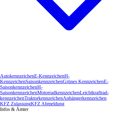
Autokennzeichen
E-Kennzeichen
H-
Kennzeichen
Saisonkennzeichen
Grünes Kennzeichen
E-
Saisonkennzeichen
H-
Saisonkennzeichen
Motorradkennzeichen
Leichtkraftrad­
kennzeichen
Traktorkennzeichen
Anhängerkennzeichen
KFZ Zulassung
KFZ Abmeldung
Infos & Ämter