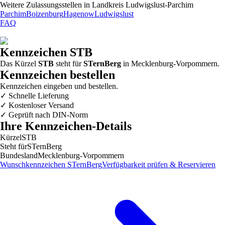
Weitere Zulassungsstellen in
Landkreis Ludwigslust-Parchim
Parchim
Boizenburg
Hagenow
Ludwigslust
FAQ
Kennzeichen
STB
Das Kürzel
STB
steht für
STernBerg
in
Mecklenburg-Vorpommern
.
Kennzeichen bestellen
Kennzeichen eingeben und bestellen.
✓
Schnelle Lieferung
✓
Kostenloser Versand
✓
Geprüft nach DIN-Norm
Ihre Kennzeichen-Details
Kürzel
STB
Steht für
STernBerg
Bundesland
Mecklenburg-Vorpommern
Wunschkennzeichen
STernBerg
Verfügbarkeit prüfen & Reservieren