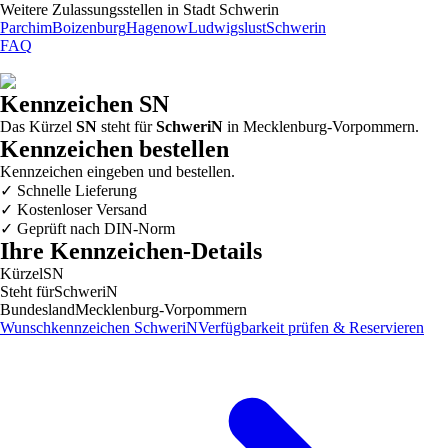
Weitere Zulassungsstellen in
Stadt Schwerin
Parchim
Boizenburg
Hagenow
Ludwigslust
Schwerin
FAQ
Kennzeichen
SN
Das Kürzel
SN
steht für
SchweriN
in
Mecklenburg-Vorpommern
.
Kennzeichen bestellen
Kennzeichen eingeben und bestellen.
✓
Schnelle Lieferung
✓
Kostenloser Versand
✓
Geprüft nach DIN-Norm
Ihre Kennzeichen-Details
Kürzel
SN
Steht für
SchweriN
Bundesland
Mecklenburg-Vorpommern
Wunschkennzeichen
SchweriN
Verfügbarkeit prüfen & Reservieren