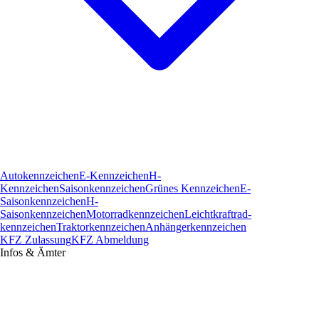
Autokennzeichen
E-Kennzeichen
H-
Kennzeichen
Saisonkennzeichen
Grünes Kennzeichen
E-
Saisonkennzeichen
H-
Saisonkennzeichen
Motorradkennzeichen
Leichtkraftrad­
kennzeichen
Traktorkennzeichen
Anhängerkennzeichen
KFZ Zulassung
KFZ Abmeldung
Infos & Ämter