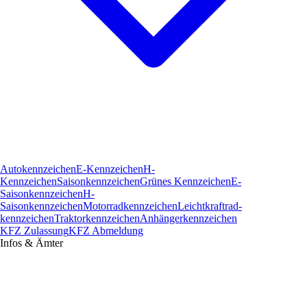
Autokennzeichen
E-Kennzeichen
H-
Kennzeichen
Saisonkennzeichen
Grünes Kennzeichen
E-
Saisonkennzeichen
H-
Saisonkennzeichen
Motorradkennzeichen
Leichtkraftrad­
kennzeichen
Traktorkennzeichen
Anhängerkennzeichen
KFZ Zulassung
KFZ Abmeldung
Infos & Ämter