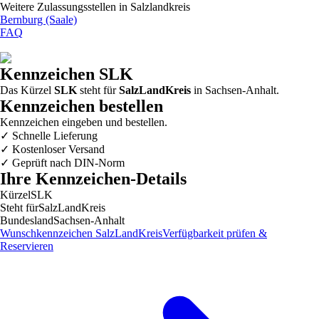
Weitere Zulassungsstellen in
Salzlandkreis
Bernburg (Saale)
FAQ
Kennzeichen
SLK
Das Kürzel
SLK
steht für
SalzLandKreis
in
Sachsen-Anhalt
.
Kennzeichen bestellen
Kennzeichen eingeben und bestellen.
✓
Schnelle Lieferung
✓
Kostenloser Versand
✓
Geprüft nach DIN-Norm
Ihre Kennzeichen-Details
Kürzel
SLK
Steht für
SalzLandKreis
Bundesland
Sachsen-Anhalt
Wunschkennzeichen
SalzLandKreis
Verfügbarkeit prüfen &
Reservieren