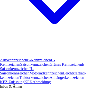
Autokennzeichen
E-Kennzeichen
H-
Kennzeichen
Saisonkennzeichen
Grünes Kennzeichen
E-
Saisonkennzeichen
H-
Saisonkennzeichen
Motorradkennzeichen
Leichtkraftrad­
kennzeichen
Traktorkennzeichen
Anhängerkennzeichen
KFZ Zulassung
KFZ Abmeldung
Infos & Ämter