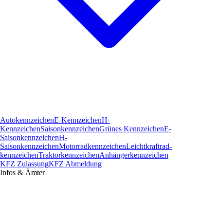
Autokennzeichen
E-Kennzeichen
H-
Kennzeichen
Saisonkennzeichen
Grünes Kennzeichen
E-
Saisonkennzeichen
H-
Saisonkennzeichen
Motorradkennzeichen
Leichtkraftrad­
kennzeichen
Traktorkennzeichen
Anhängerkennzeichen
KFZ Zulassung
KFZ Abmeldung
Infos & Ämter