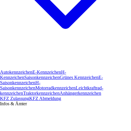
Autokennzeichen
E-Kennzeichen
H-
Kennzeichen
Saisonkennzeichen
Grünes Kennzeichen
E-
Saisonkennzeichen
H-
Saisonkennzeichen
Motorradkennzeichen
Leichtkraftrad­
kennzeichen
Traktorkennzeichen
Anhängerkennzeichen
KFZ Zulassung
KFZ Abmeldung
Infos & Ämter