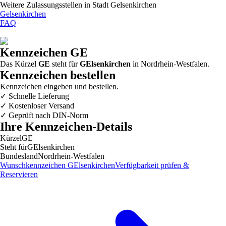
Weitere Zulassungsstellen in
Stadt Gelsenkirchen
Gelsenkirchen
FAQ
Kennzeichen
GE
Das Kürzel
GE
steht für
GElsenkirchen
in
Nordrhein-Westfalen
.
Kennzeichen bestellen
Kennzeichen eingeben und bestellen.
✓
Schnelle Lieferung
✓
Kostenloser Versand
✓
Geprüft nach DIN-Norm
Ihre Kennzeichen-Details
Kürzel
GE
Steht für
GElsenkirchen
Bundesland
Nordrhein-Westfalen
Wunschkennzeichen
GElsenkirchen
Verfügbarkeit prüfen &
Reservieren