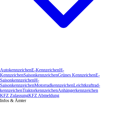
Autokennzeichen
E-Kennzeichen
H-
Kennzeichen
Saisonkennzeichen
Grünes Kennzeichen
E-
Saisonkennzeichen
H-
Saisonkennzeichen
Motorradkennzeichen
Leichtkraftrad­
kennzeichen
Traktorkennzeichen
Anhängerkennzeichen
KFZ Zulassung
KFZ Abmeldung
Infos & Ämter