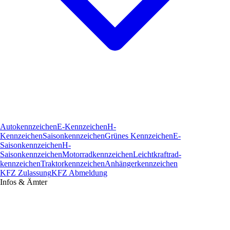
Autokennzeichen
E-Kennzeichen
H-
Kennzeichen
Saisonkennzeichen
Grünes Kennzeichen
E-
Saisonkennzeichen
H-
Saisonkennzeichen
Motorradkennzeichen
Leichtkraftrad­
kennzeichen
Traktorkennzeichen
Anhängerkennzeichen
KFZ Zulassung
KFZ Abmeldung
Infos & Ämter