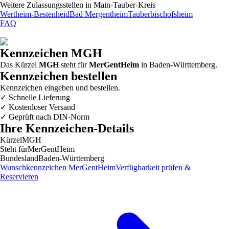
Weitere Zulassungsstellen in
Main-Tauber-Kreis
Wertheim-Bestenheid
Bad Mergentheim
Tauberbischofsheim
FAQ
Kennzeichen
MGH
Das Kürzel
MGH
steht für
MerGentHeim
in
Baden-Württemberg
.
Kennzeichen bestellen
Kennzeichen eingeben und bestellen.
✓
Schnelle Lieferung
✓
Kostenloser Versand
✓
Geprüft nach DIN-Norm
Ihre Kennzeichen-Details
Kürzel
MGH
Steht für
MerGentHeim
Bundesland
Baden-Württemberg
Wunschkennzeichen
MerGentHeim
Verfügbarkeit prüfen &
Reservieren