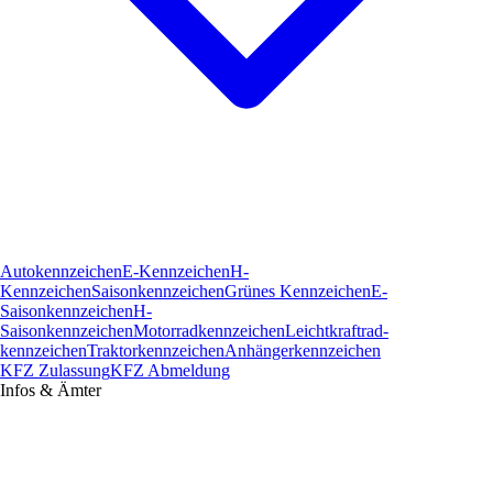
Autokennzeichen
E-Kennzeichen
H-
Kennzeichen
Saisonkennzeichen
Grünes Kennzeichen
E-
Saisonkennzeichen
H-
Saisonkennzeichen
Motorradkennzeichen
Leichtkraftrad­
kennzeichen
Traktorkennzeichen
Anhängerkennzeichen
KFZ Zulassung
KFZ Abmeldung
Infos & Ämter