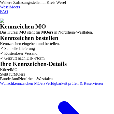
Weitere Zulassungsstellen in
Kreis Wesel
Wesel
Moers
FAQ
Kennzeichen
MO
Das Kürzel
MO
steht für
MOers
in
Nordrhein-Westfalen
.
Kennzeichen bestellen
Kennzeichen eingeben und bestellen.
✓
Schnelle Lieferung
✓
Kostenloser Versand
✓
Geprüft nach DIN-Norm
Ihre Kennzeichen-Details
Kürzel
MO
Steht für
MOers
Bundesland
Nordrhein-Westfalen
Wunschkennzeichen
MOers
Verfügbarkeit prüfen & Reservieren