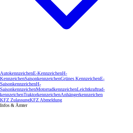
Autokennzeichen
E-Kennzeichen
H-
Kennzeichen
Saisonkennzeichen
Grünes Kennzeichen
E-
Saisonkennzeichen
H-
Saisonkennzeichen
Motorradkennzeichen
Leichtkraftrad­
kennzeichen
Traktorkennzeichen
Anhängerkennzeichen
KFZ Zulassung
KFZ Abmeldung
Infos & Ämter