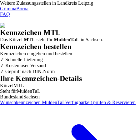
Weitere Zulassungsstellen in
Landkreis Leipzig
Grimma
Borna
FAQ
Kennzeichen
MTL
Das Kürzel
MTL
steht für
MuldenTaL
in
Sachsen
.
Kennzeichen bestellen
Kennzeichen eingeben und bestellen.
✓
Schnelle Lieferung
✓
Kostenloser Versand
✓
Geprüft nach DIN-Norm
Ihre Kennzeichen-Details
Kürzel
MTL
Steht für
MuldenTaL
Bundesland
Sachsen
Wunschkennzeichen
MuldenTaL
Verfügbarkeit prüfen & Reservieren