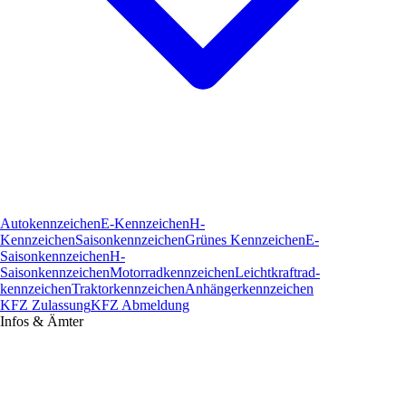
Autokennzeichen
E-Kennzeichen
H-
Kennzeichen
Saisonkennzeichen
Grünes Kennzeichen
E-
Saisonkennzeichen
H-
Saisonkennzeichen
Motorradkennzeichen
Leichtkraftrad­
kennzeichen
Traktorkennzeichen
Anhängerkennzeichen
KFZ Zulassung
KFZ Abmeldung
Infos & Ämter